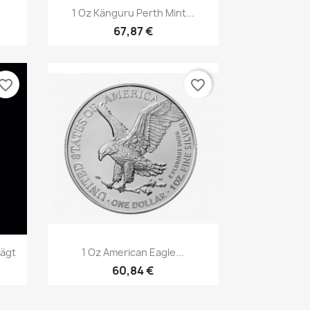
Vorschau

1 Oz Känguru Perth Mint...
67,87 €
vorite_border
favorite_border
Vorschau

rägt
1 Oz American Eagle...
60,84 €