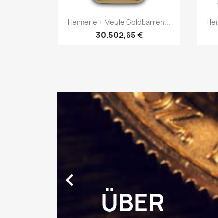
Vorschau

Heimerle + Meule Goldbarren...
Hei
30.502,65 €
