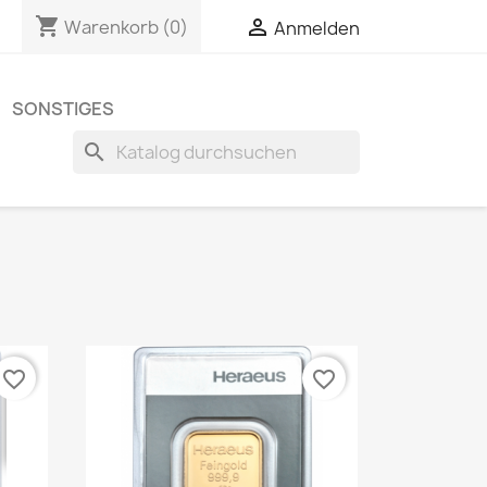
shopping_cart

Warenkorb
(0)
Anmelden
SONSTIGES
search
favorite_border
favorite_border