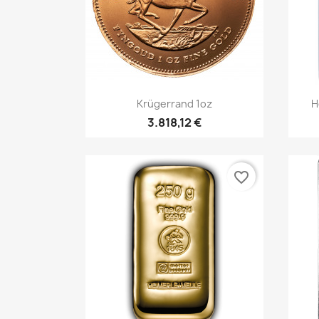
Vorschau

Krügerrand 1oz
H
3.818,12 €
favorite_border