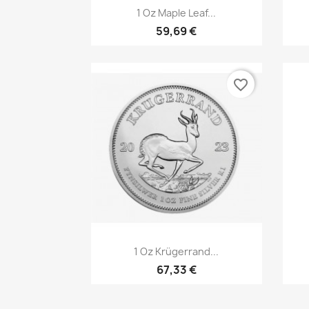
Vorschau

1 Oz Maple Leaf...
59,69 €
favorite_border
Vorschau

1 Oz Krügerrand...
67,33 €