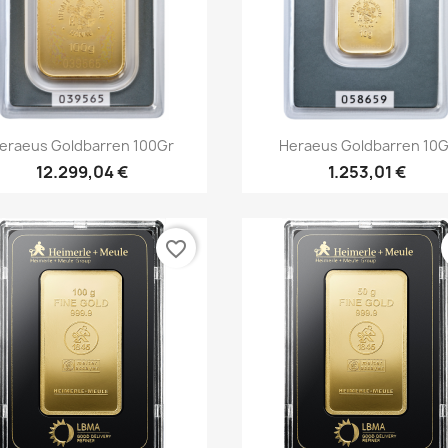
Vorschau
Vorschau


eraeus Goldbarren 100Gr
Heraeus Goldbarren 10G
12.299,04 €
1.253,01 €
favorite_border