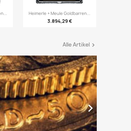
Vorschau

n...
Heimerle + Meule Goldbarren...
3.894,29 €
Alle Artikel

