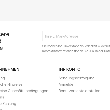
sere
d
Sie können Ihr Einverständnis jederzeit widerru
e
Kontaktinformationen finden Sie u. a. in der Da
RNEHMEN
IHR KONTO
ung
Sendungsverfolgung
iche Hinweise
Anmelden
meine Geschäftsbedingungen
Benutzerkonto erstellen
uns
e Zahlung
kt