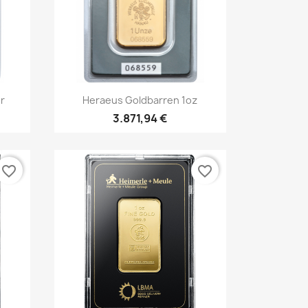
Vorschau

r
Heraeus Goldbarren 1oz
3.871,94 €
favorite_border
favorite_border