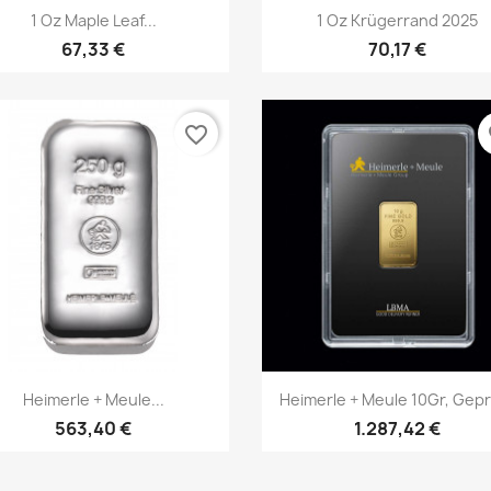
Vorschau
Vorschau


1 Oz Maple Leaf...
1 Oz Krügerrand 2025
67,33 €
70,17 €
favorite_border
fa
Vorschau
Vorschau


Heimerle + Meule...
Heimerle + Meule 10Gr, Gep
563,40 €
1.287,42 €