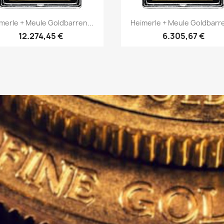
Vorschau
Vorschau


merle + Meule Goldbarren...
Heimerle + Meule Goldbarre
12.274,45 €
6.305,67 €
ZENTRALE
UND