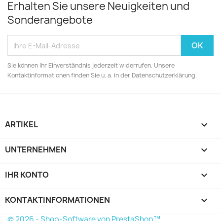
Erhalten Sie unsere Neuigkeiten und
Sonderangebote
Sie können Ihr Einverständnis jederzeit widerrufen. Unsere
Kontaktinformationen finden Sie u. a. in der Datenschutzerklärung.
ARTIKEL

UNTERNEHMEN

IHR KONTO

KONTAKTINFORMATIONEN
keyboard_arrow_down
© 2026 - Shop-Software von PrestaShop™