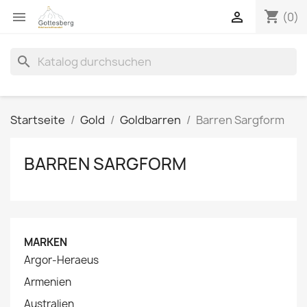
shopping_cart


(0)
search
Startseite
Gold
Goldbarren
Barren Sargform
BARREN SARGFORM
MARKEN
Argor-Heraeus
Armenien
Australien