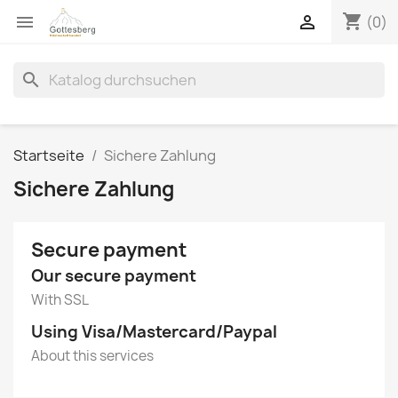
shopping_cart


(0)
search
Startseite
Sichere Zahlung
Sichere Zahlung
Secure payment
Our secure payment
With SSL
Using Visa/Mastercard/Paypal
About this services