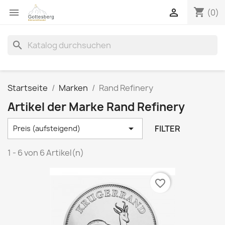
shopping_cart


(0)
search
Startseite
Marken
Rand Refinery
Artikel der Marke Rand Refinery

FILTER
Preis (aufsteigend)
1 - 6 von 6 Artikel(n)
favorite_border