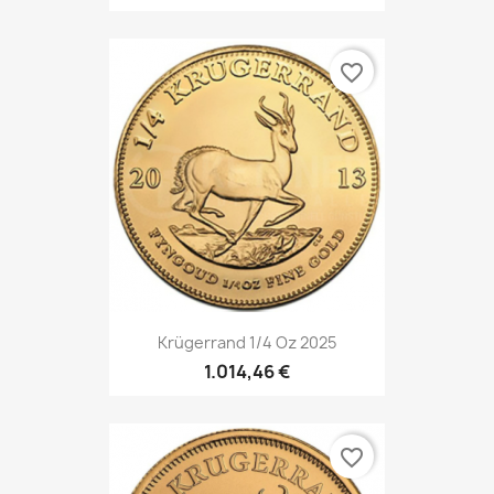
favorite_border
Krügerrand 1/4 Oz 2025
1.014,46 €
favorite_border