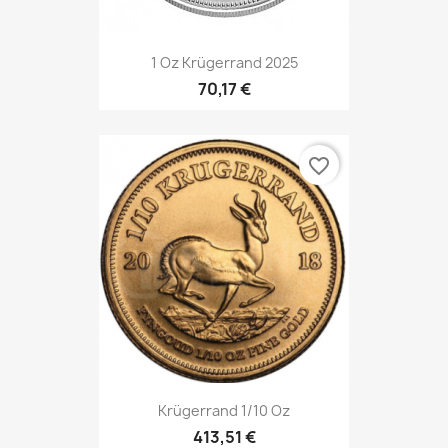
1 Oz Krügerrand 2025
70,17 €
favorite_border
Krügerrand 1/10 Oz
413,51 €