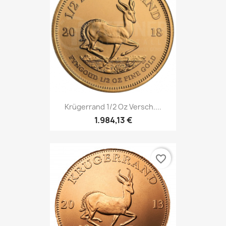
Krügerrand 1/2 Oz Versch....
1.984,13 €
favorite_border