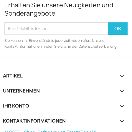
Erhalten Sie unsere Neuigkeiten und
Sonderangebote
Sie können Ihr Einverständnis jederzeit widerrufen. Unsere
Kontaktinformationen finden Sie u. a. in der Datenschutzerklärung.
ARTIKEL

UNTERNEHMEN

IHR KONTO

KONTAKTINFORMATIONEN
keyboard_arrow_down