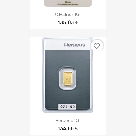
C.Hafner 1Gr
135,03 €
favorite_border
Heraeus 1Gr
134,66 €