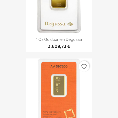
1 Oz Goldbarren Degussa
3.609,73 €
favorite_border