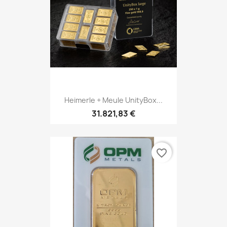
Heimerle + Meule UnityBox...
31.821,83 €
favorite_border