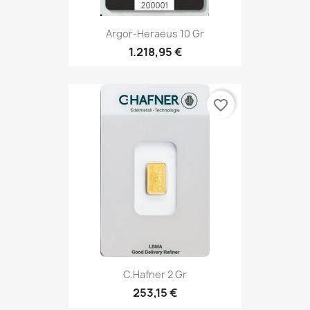
Argor-Heraeus 10 Gr
1.218,95 €
favorite_border
C.Hafner 2 Gr
253,15 €