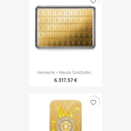
favorite_border
Heimerle + Meule Goldtafel...
6.317,57 €
favorite_border