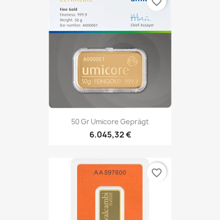
favorite_border
50 Gr Umicore Geprägt
6.045,32 €
favorite_border