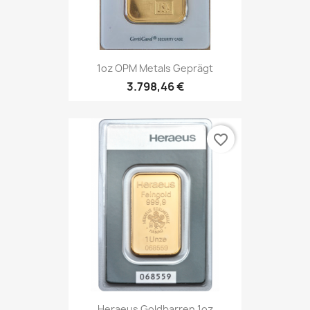
1oz OPM Metals Geprägt
3.798,46 €
favorite_border
Heraeus Goldbarren 1oz