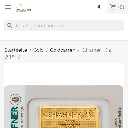
shopping_cart


(0)
search
Startseite
Gold
Goldbarren
C.Hafner 1 Oz
geprägt