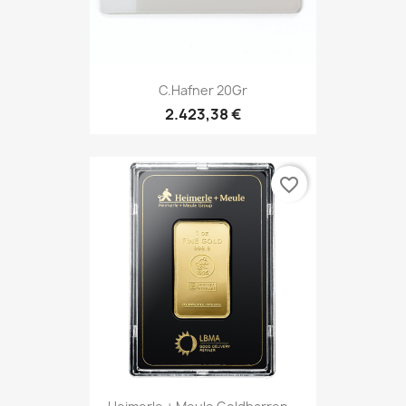
C.Hafner 20Gr
2.423,38 €
favorite_border