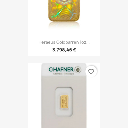
Heraeus Goldbarren 1oz...
3.798,46 €
favorite_border