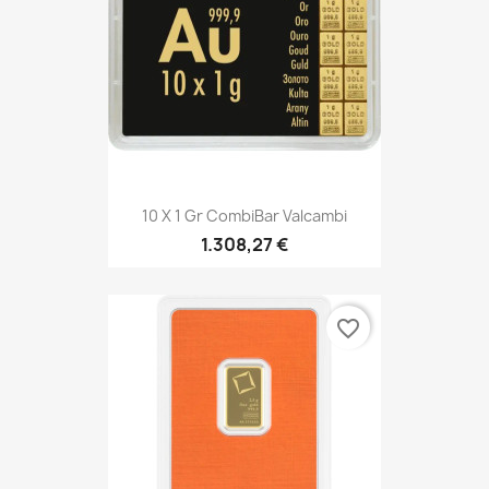
10 X 1 Gr CombiBar Valcambi
1.308,27 €
favorite_border