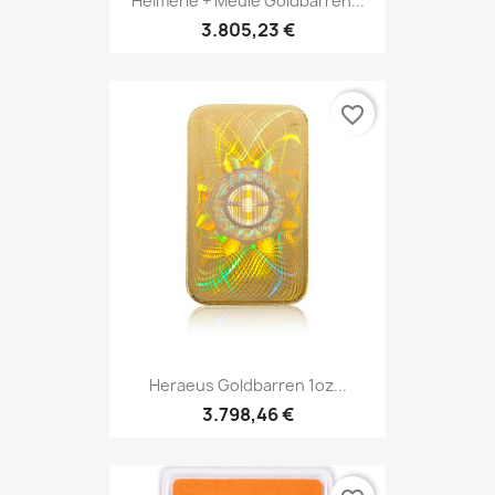
Heimerle + Meule Goldbarren...
3.805,23 €
favorite_border
Heraeus Goldbarren 1oz...
3.798,46 €