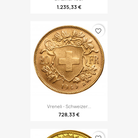
1.235,33 €
favorite_border
Vreneli - Schweizer...
728,33 €