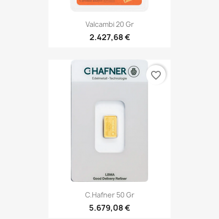
Valcambi 20 Gr
2.427,68 €
favorite_border
C.Hafner 50 Gr
5.679,08 €