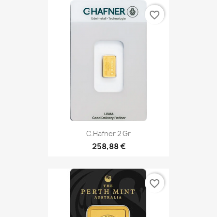
favorite_border
C.Hafner 2 Gr
258,88 €
favorite_border