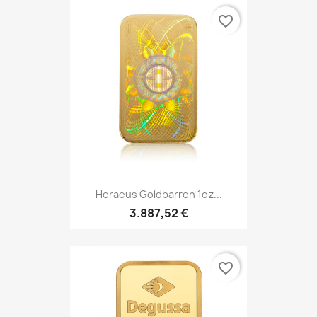
favorite_border
Heraeus Goldbarren 1oz...
3.887,52 €
favorite_border