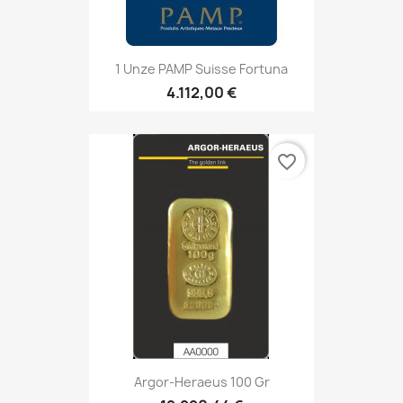
1 Unze PAMP Suisse Fortuna
4.112,00 €
favorite_border
Argor-Heraeus 100 Gr