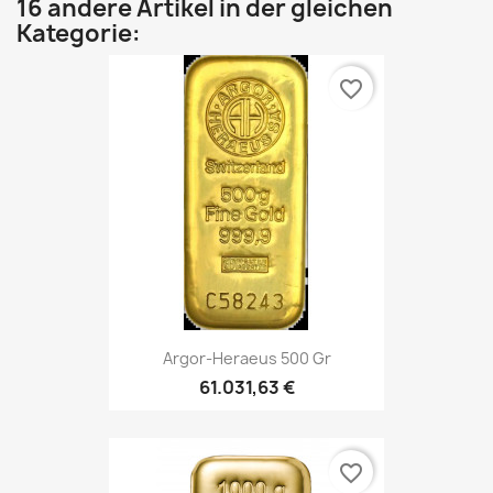
16 andere Artikel in der gleichen
Kategorie:
favorite_border
Argor-Heraeus 500 Gr
61.031,63 €
favorite_border