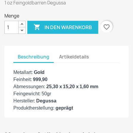
1 oz Feingoldbarren Degussa
Menge

favorite_border
IN DEN WARENKORB
Beschreibung
Artikeldetails
Metallart:
Gold
Feinheit:
999,90
Abmessungen:
25,30 x 15,20 x 1,60 mm
Feingewicht: 50gr
Hersteller:
Degussa
Produktherstellung:
geprägt