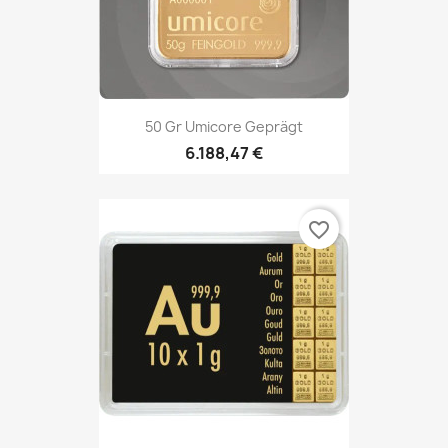
50 Gr Umicore Geprägt
6.188,47 €
favorite_border