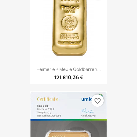
Heimerle + Meule Goldbarren...
121.810,36 €
favorite_border