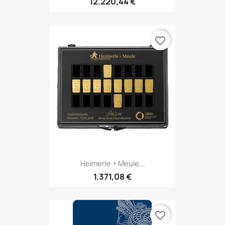
12.220,44 €
favorite_border
Heimerle + Meule...
1.371,08 €
favorite_border