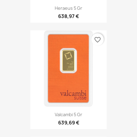
Heraeus 5 Gr
638,97 €
favorite_border
Valcambi 5 Gr
639,69 €