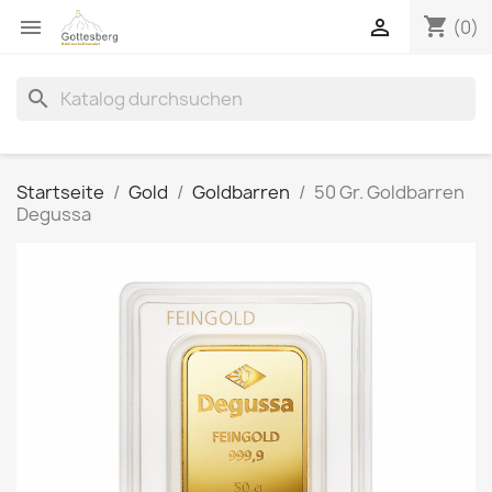
shopping_cart


(0)
search
Startseite
Gold
Goldbarren
50 Gr. Goldbarren
Degussa