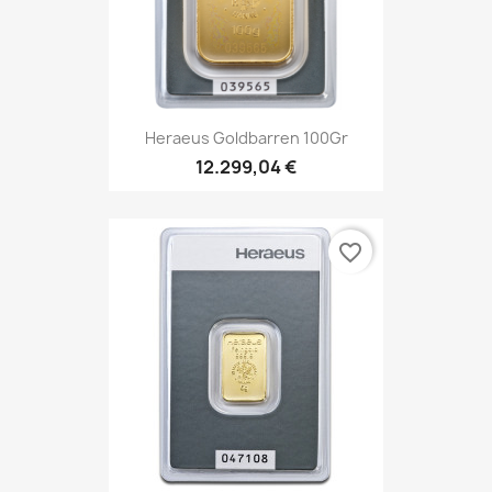
Heraeus Goldbarren 100Gr
12.299,04 €
favorite_border