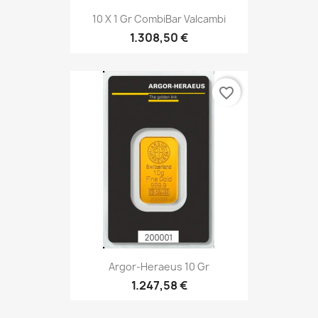
10 X 1 Gr CombiBar Valcambi
1.308,50 €
favorite_border
Argor-Heraeus 10 Gr
1.247,58 €