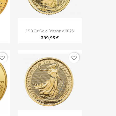
Vorschau

1/10 Oz Gold Britannia 2026
399,93 €
vorite_border
favorite_border