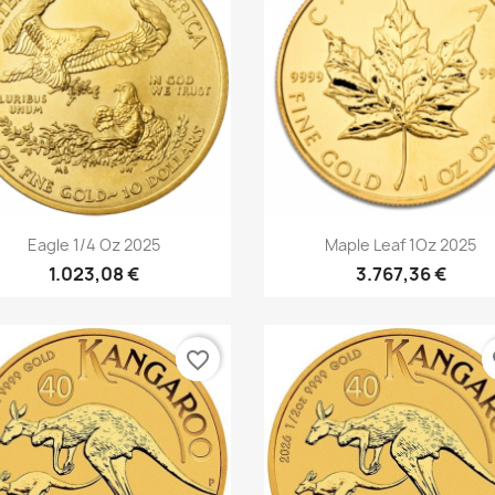
Vorschau
Vorschau


Eagle 1/4 Oz 2025
Maple Leaf 1Oz 2025
1.023,08 €
3.767,36 €
favorite_border
fa