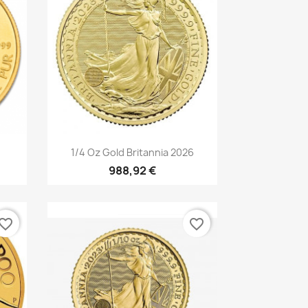
Vorschau

1/4 Oz Gold Britannia 2026
988,92 €
vorite_border
favorite_border