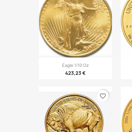
Vorschau

Eagle 1/10 Oz
423,23 €
favorite_border