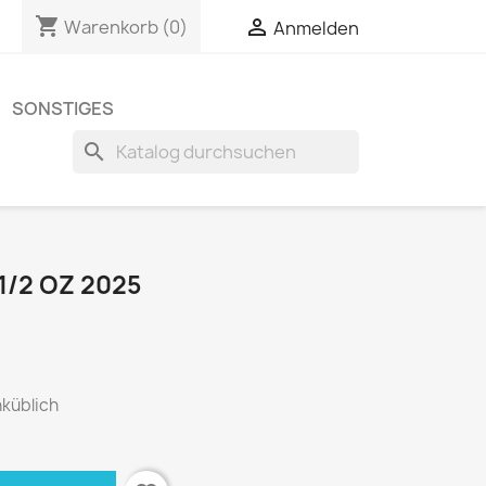
shopping_cart

Warenkorb
(0)
Anmelden
SONSTIGES
search
/2 OZ 2025
nküblich