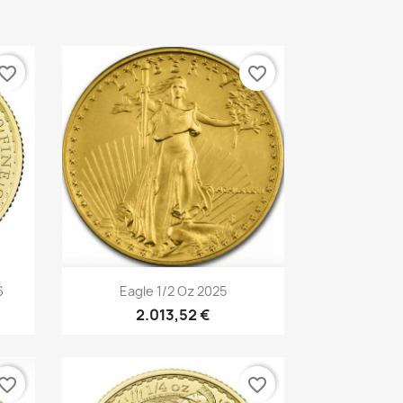
vorite_border
favorite_border
Vorschau

6
Eagle 1/2 Oz 2025
2.013,52 €
vorite_border
favorite_border