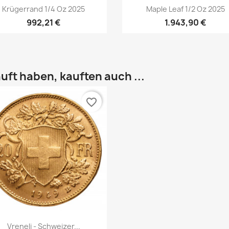
Vorschau
Vorschau


Krügerrand 1/4 Oz 2025
Maple Leaf 1/2 Oz 2025
992,21 €
1.943,90 €
uft haben, kauften auch ...
favorite_border
Vorschau

Vreneli - Schweizer...