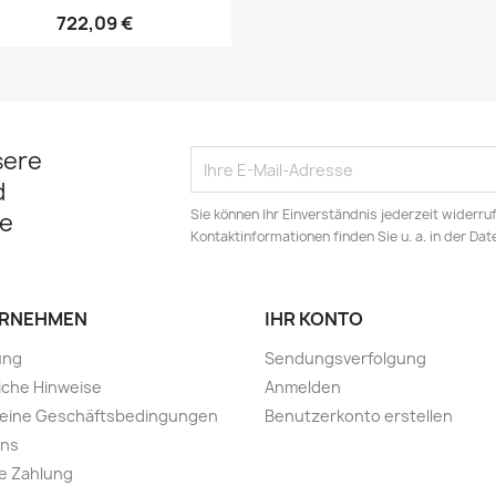
722,09 €
sere
d
Sie können Ihr Einverständnis jederzeit widerru
e
Kontaktinformationen finden Sie u. a. in der Da
RNEHMEN
IHR KONTO
ung
Sendungsverfolgung
iche Hinweise
Anmelden
meine Geschäftsbedingungen
Benutzerkonto erstellen
uns
e Zahlung