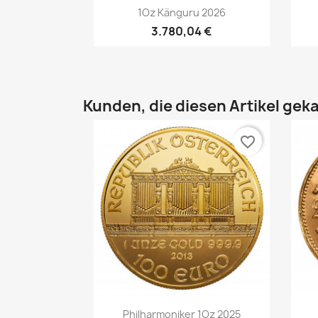
Vorschau

1Oz Känguru 2026
3.780,04 €
Kunden, die diesen Artikel geka
favorite_border
Vorschau

Philharmoniker 1Oz 2025