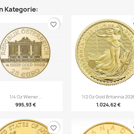
en Kategorie:
favorite_border
fa
Vorschau
Vorschau


1/4 Oz Wiener...
1/2 Oz Gold Britannia 202
995,93 €
1.024,62 €
favorite_border
fa