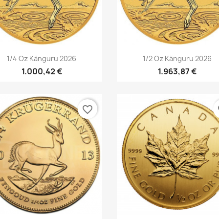
Vorschau
Vorschau


1/4 Oz Känguru 2026
1/2 Oz Känguru 2026
1.000,42 €
1.963,87 €
favorite_border
fa