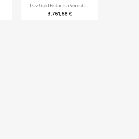
Vorschau

1 Oz Gold Britannia Versch....
3.761,68 €