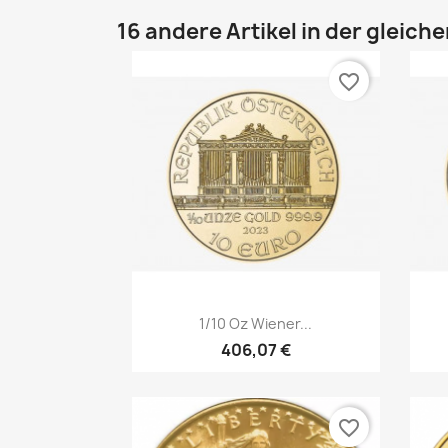
16 andere Artikel in der gleich
favorite_border
Vorschau

1/10 Oz Wiener...
406,07 €
favorite_border