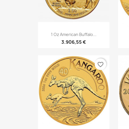
Vorschau

1 Oz American Buffalo...
3.906,55 €
favorite_border