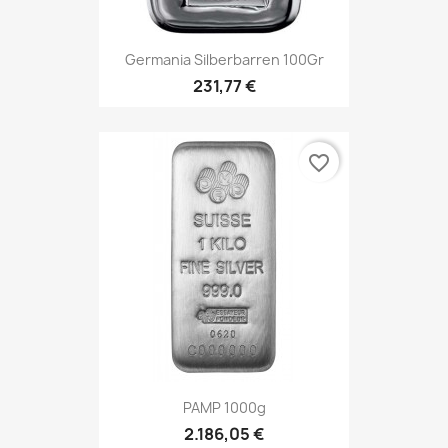
Germania Silberbarren 100Gr
231,77 €
favorite_border
PAMP 1000g
2.186,05 €