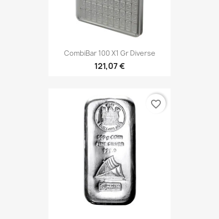
CombiBar 100 X1 Gr Diverse
121,07 €
favorite_border