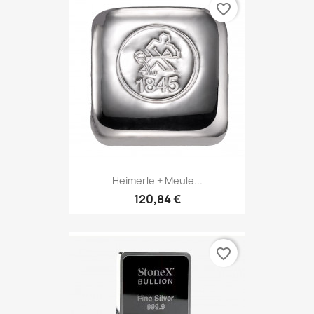
favorite_border
Heimerle + Meule...
120,84 €
favorite_border