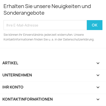
Erhalten Sie unsere Neuigkeiten und
Sonderangebote
Sie können Ihr Einverständnis jederzeit widerrufen. Unsere
Kontaktinformationen finden Sie u. a. in der Datenschutzerklärung.
ARTIKEL

UNTERNEHMEN

IHR KONTO

KONTAKTINFORMATIONEN
keyboard_arrow_down