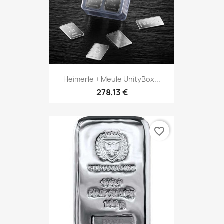
Heimerle + Meule UnityBox...
278,13 €
favorite_border