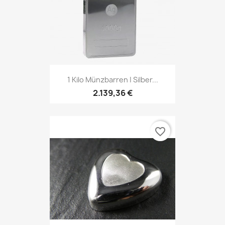
1 Kilo Münzbarren | Silber...
2.139,36 €
favorite_border