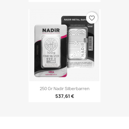
favorite_border
250 Gr Nadir Silberbarren
537,61 €