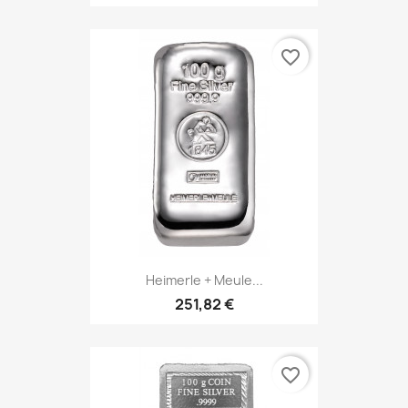
favorite_border
Heimerle + Meule...
251,82 €
favorite_border