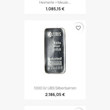
Heimerle + Meule...
1.085,15 €
favorite_border
1000 Gr UBS Silberbarren
2.186,05 €