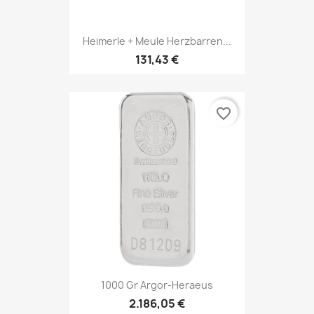
Heimerle + Meule Herzbarren...
131,43 €
favorite_border
1000 Gr Argor-Heraeus
2.186,05 €