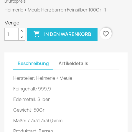
Bruttopreis
Heimerle + Meule Herzbarren Feinsilber 100Gr_1
Menge

favorite_border
IN DEN WARENKORB
Beschreibung
Artikeldetails
Hersteller: Heimerle + Meule
Feingehalt: 999,9
Edelmetall: Silber
Gewicht: 50Gr
Maße: 7,7x31,7x30,5mm
Produktart: Barren