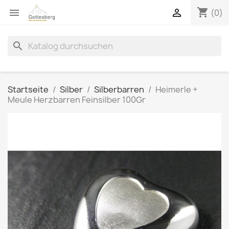
shopping_cart


(0)
search
Startseite
Silber
Silberbarren
Heimerle +
Meule Herzbarren Feinsilber 100Gr