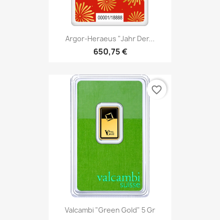
Argor-Heraeus "Jahr Der...
650,75 €
favorite_border
Valcambi "Green Gold" 5 Gr