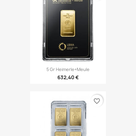
5 Gr Heimerle+Meule
632,40 €
favorite_border