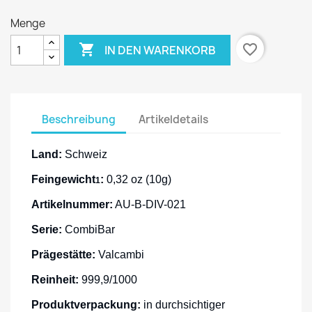
Menge

favorite_border
IN DEN WARENKORB
Beschreibung
Artikeldetails
Land:
Schweiz
Feingewicht
:
0,32 oz (10g)
1
Artikelnummer:
AU-B-DIV-021
Serie:
CombiBar
Prägestätte:
Valcambi
Reinheit:
999,9/1000
Produktverpackung:
in durchsichtiger