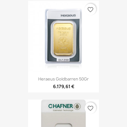
favorite_border
Heraeus Goldbarren 50Gr
6.179,61 €
favorite_border