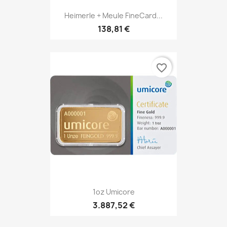
Heimerle + Meule FineCard...
138,81 €
favorite_border
1oz Umicore
3.887,52 €