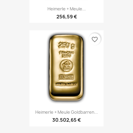
Heimerle + Meule...
256,59 €
favorite_border
Heimerle + Meule Goldbarren...
30.502,65 €