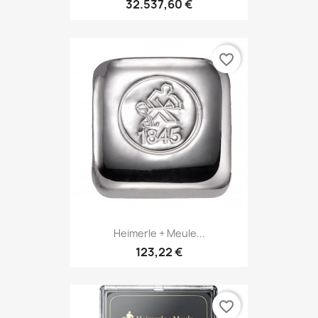
32.537,60 €
favorite_border
Heimerle + Meule...
123,22 €
favorite_border