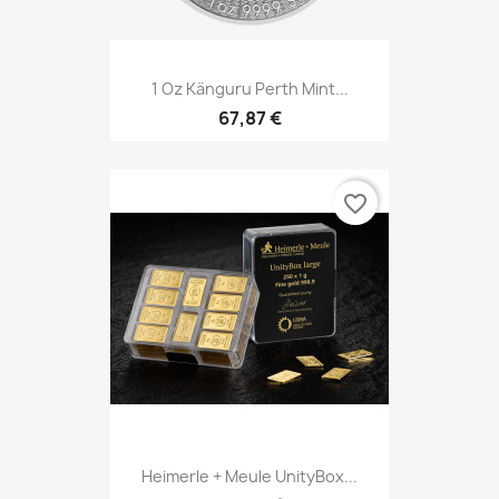
1 Oz Känguru Perth Mint...
67,87 €
favorite_border
Heimerle + Meule UnityBox...