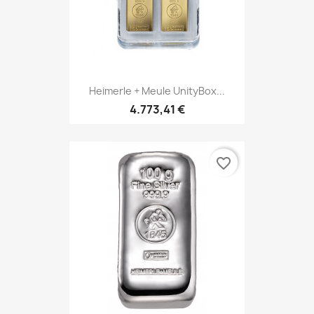
Heimerle + Meule UnityBox...
4.773,41 €
favorite_border