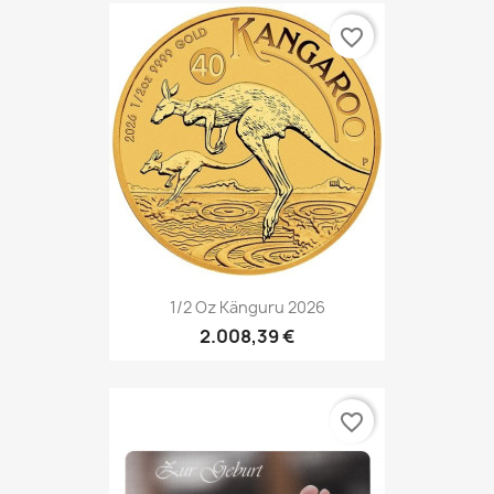
favorite_border
1/2 Oz Känguru 2026
2.008,39 €
favorite_border