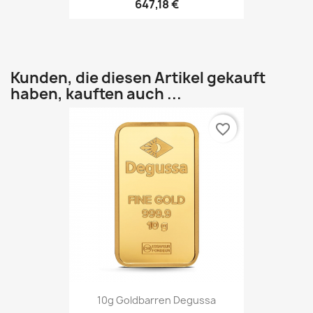
647,18 €
Kunden, die diesen Artikel gekauft
haben, kauften auch ...
favorite_border
10g Goldbarren Degussa