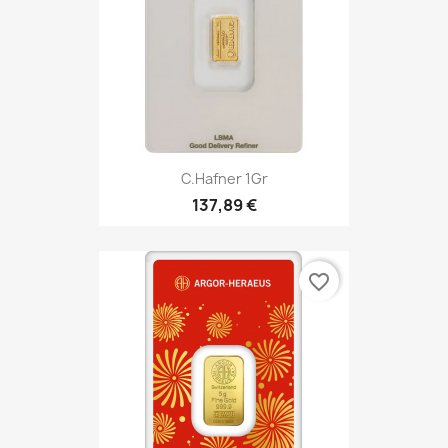
C.Hafner 1Gr
137,89 €
favorite_border