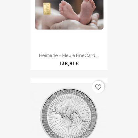
Heimerle + Meule FineCard...
138,81 €
favorite_border