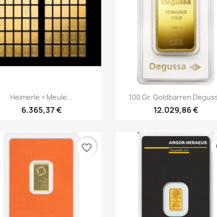
Vorschau
Vorschau


Heimerle + Meule...
100 Gr. Goldbarren Degus
6.365,37 €
12.029,86 €
favorite_border
fa