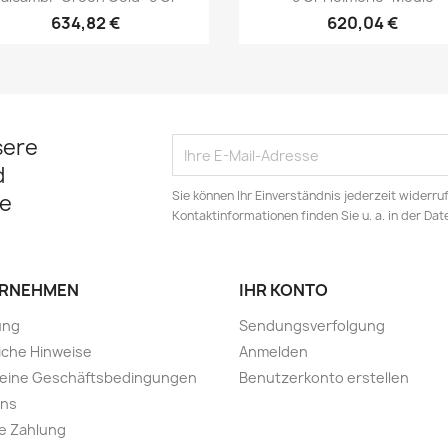
634,82 €
620,04 €
sere
d
Sie können Ihr Einverständnis jederzeit widerru
e
Kontaktinformationen finden Sie u. a. in der Da
RNEHMEN
IHR KONTO
ung
Sendungsverfolgung
iche Hinweise
Anmelden
meine Geschäftsbedingungen
Benutzerkonto erstellen
uns
e Zahlung