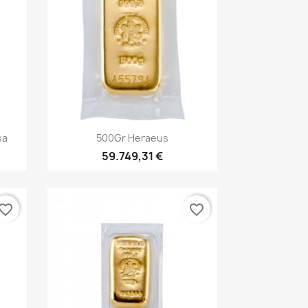
Vorschau

sa
500Gr Heraeus
59.749,31 €
vorite_border
favorite_border