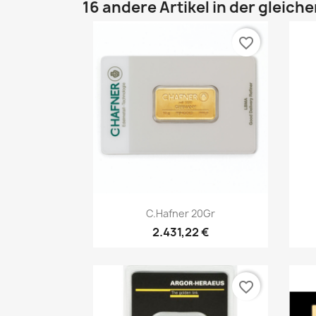
16 andere Artikel in der gleich
favorite_border
Vorschau

C.Hafner 20Gr
2.431,22 €
favorite_border