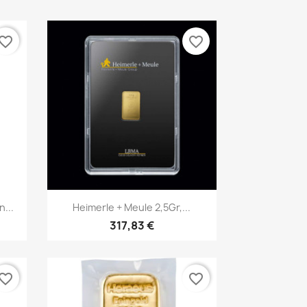
vorite_border
favorite_border
Vorschau

...
Heimerle + Meule 2,5Gr,...
317,83 €
vorite_border
favorite_border