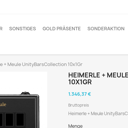
R
SONSTIGES
GOLD PRÄSENTE
SONDERAKTION
e + Meule UnityBarsCollection 10x1Gr
HEIMERLE + MEUL
10X1GR
1.346,37 €
Bruttopreis
Heimerle + Meule UnityBarsCo
Menge