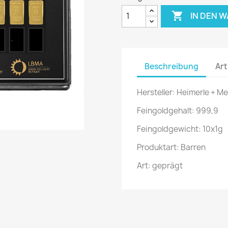

IN DEN 
Beschreibung
Art
Hersteller: Heimerle + Me
Feingoldgehalt: 999,9
Feingoldgewicht: 10x1g
Produktart: Barren
Art: geprägt