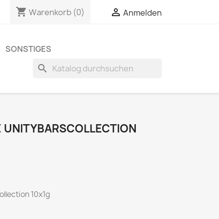
shopping_cart

Warenkorb
(0)
Anmelden
SONSTIGES
search
E UNITYBARSCOLLECTION
llection 10x1g