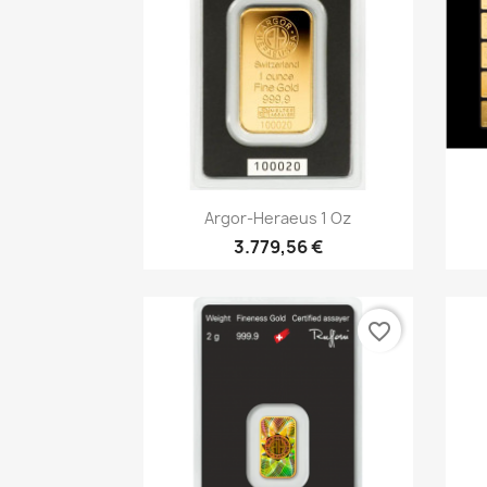
Vorschau

Argor-Heraeus 1 Oz
3.779,56 €
favorite_border