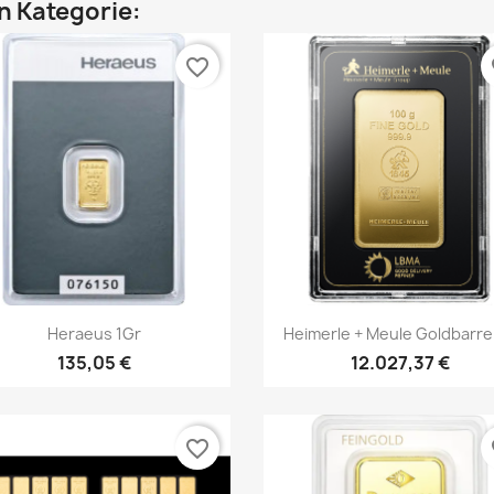
en Kategorie:
favorite_border
fa
Vorschau
Vorschau


Heraeus 1Gr
Heimerle + Meule Goldbarren
135,05 €
12.027,37 €
favorite_border
fa