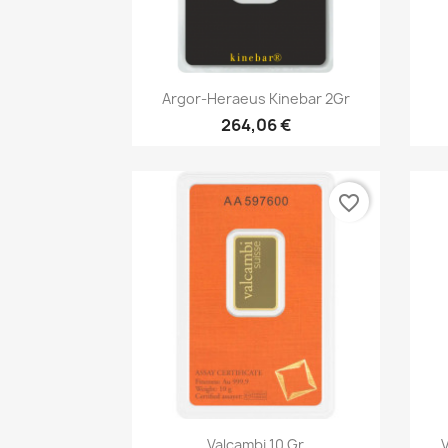
Vorschau

Argor-Heraeus Kinebar 2Gr
264,06 €
favorite_border
Vorschau

Valcambi 10 Gr