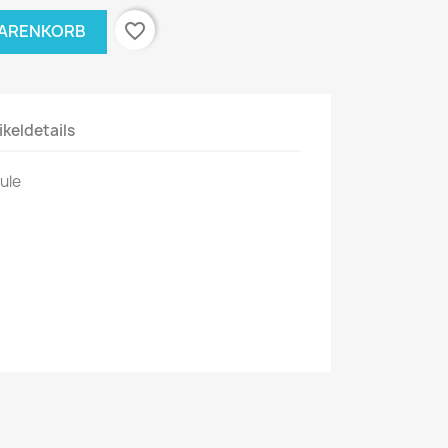
favorite_border
WARENKORB
ikeldetails
ule