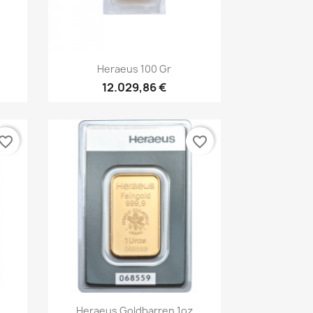
Vorschau

Heraeus 100 Gr
12.029,86 €
vorite_border
favorite_border
Vorschau

Heraeus Goldbarren 1oz