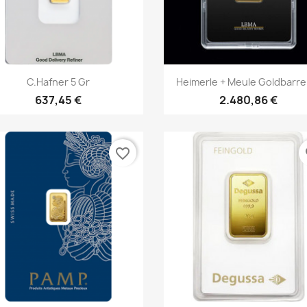
Vorschau
Vorschau


C.Hafner 5 Gr
Heimerle + Meule Goldbarren
637,45 €
2.480,86 €
favorite_border
fa