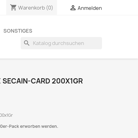
shopping_cart

Warenkorb
(0)
Anmelden
SONSTIGES
search
E SECAIN-CARD 200X1GR
200x1Gr
00er-Pack erworben werden.