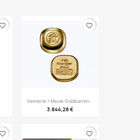
vorite_border
favorite_border
Vorschau

Heimerle + Meule Goldbarren...
3.844,28 €
vorite_border
favorite_border