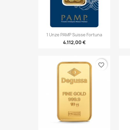
Vorschau

1 Unze PAMP Suisse Fortuna
4.112,00 €
favorite_border