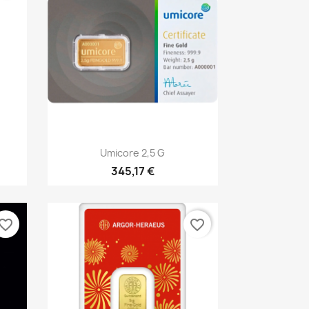
Vorschau

Umicore 2,5 G
345,17 €
vorite_border
favorite_border