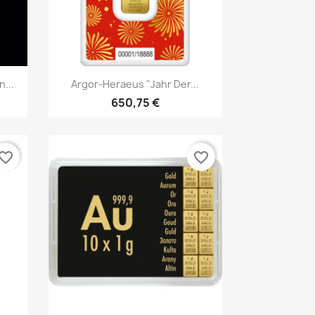
Vorschau

...
Argor-Heraeus "Jahr Der...
650,75 €
vorite_border
favorite_border