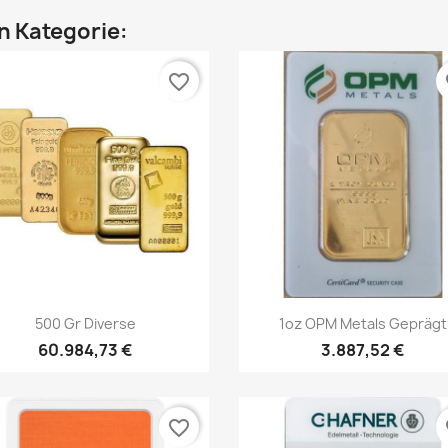
en Kategorie:
favorite_border
fa
Vorschau
Vorschau


500 Gr Diverse
1oz OPM Metals Geprägt
60.984,73 €
3.887,52 €
favorite_border
fa