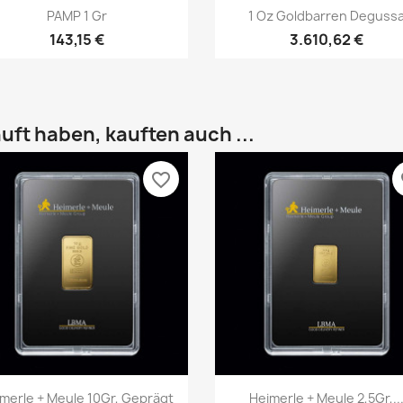
Vorschau
Vorschau


PAMP 1 Gr
1 Oz Goldbarren Deguss
143,15 €
3.610,62 €
uft haben, kauften auch ...
favorite_border
fa
Vorschau
Vorschau


merle + Meule 10Gr, Geprägt
Heimerle + Meule 2,5Gr,..