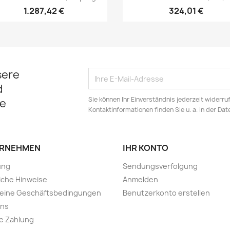
1.287,42 €
324,01 €
sere
d
Sie können Ihr Einverständnis jederzeit widerru
e
Kontaktinformationen finden Sie u. a. in der Da
RNEHMEN
IHR KONTO
ung
Sendungsverfolgung
iche Hinweise
Anmelden
meine Geschäftsbedingungen
Benutzerkonto erstellen
uns
e Zahlung