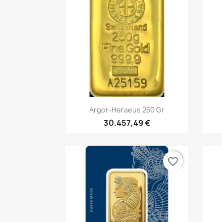
Vorschau

Argor-Heraeus 250 Gr
30.457,49 €
favorite_border