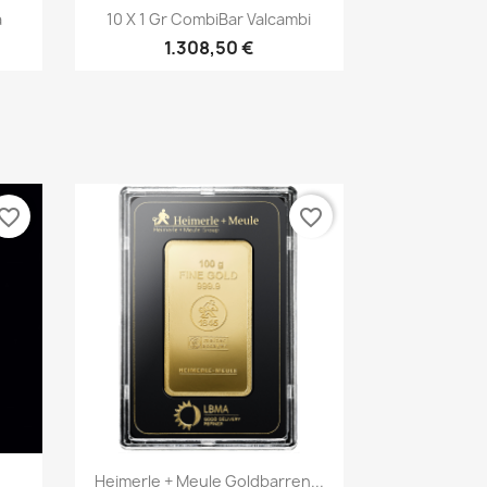
Vorschau

a
10 X 1 Gr CombiBar Valcambi
1.308,50 €
vorite_border
favorite_border
Vorschau

.
Heimerle + Meule Goldbarren...