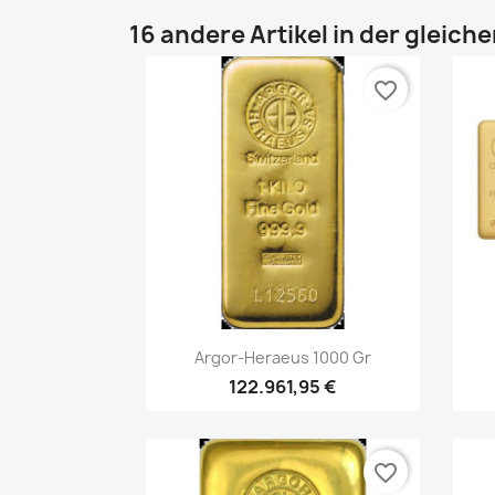
16 andere Artikel in der gleich
favorite_border
Vorschau

Argor-Heraeus 1000 Gr
122.961,95 €
favorite_border