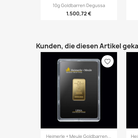
Vorschau

10g Goldbarren Degussa
1.500,72 €
Kunden, die diesen Artikel geka
favorite_border
Vorschau

Heimerle + Meule Goldbarren...
Hei