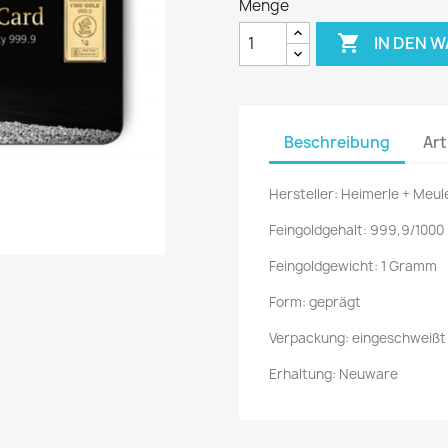
Menge

IN DEN 
Beschreibung
Art
Hersteller: Heimerle + Meul
Feingoldgehalt: 999,9/1000
Feingoldgewicht: 1 Gramm
Form: geprägt
Verpackung: eingeschweißt
Erhaltung: Neuware