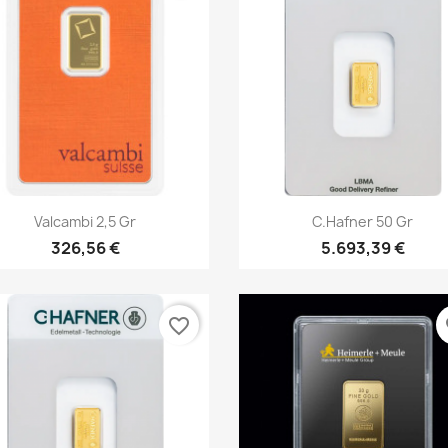
Vorschau
Vorschau


Valcambi 2,5 Gr
C.Hafner 50 Gr
326,56 €
5.693,39 €
favorite_border
fa