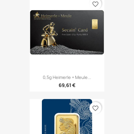
favorite_border
0,5g Heimerle + Meule...
69,61 €
favorite_border