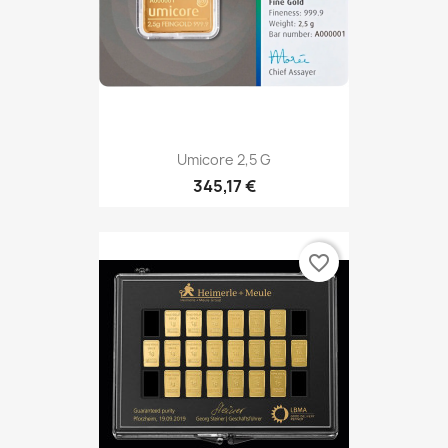
Umicore 2,5 G
345,17 €
favorite_border