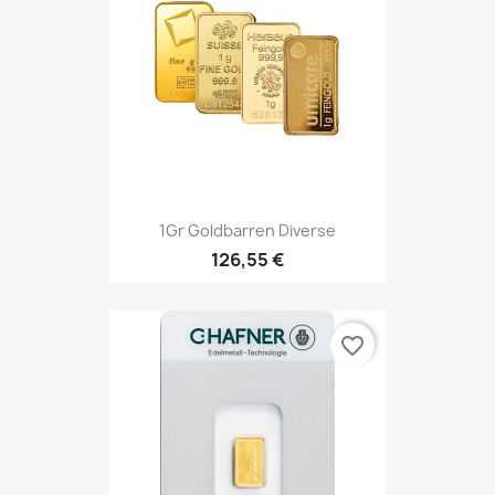
1Gr Goldbarren Diverse
126,55 €
favorite_border