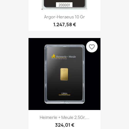
Argor-Heraeus 10 Gr
1.247,58 €
favorite_border
Heimerle + Meule 2,5Gr,...
324,01 €