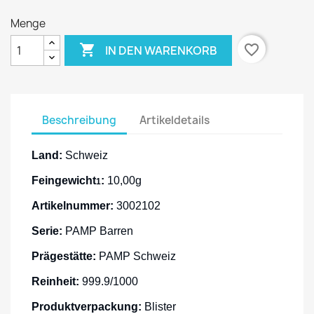
Menge

favorite_border
IN DEN WARENKORB
Beschreibung
Artikeldetails
Land:
Schweiz
Feingewicht
:
10,00g
1
Artikelnummer:
3002102
Serie:
PAMP Barren
Prägestätte:
PAMP Schweiz
Reinheit:
999.9/1000
Produktverpackung:
Blister