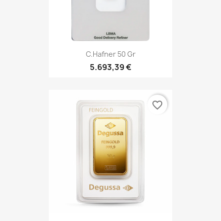
C.Hafner 50 Gr
5.693,39 €
favorite_border