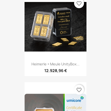
favorite_border
Heimerle + Meule UnityBox...
12.928,96 €
favorite_border