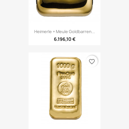
Heimerle + Meule Goldbarren...
6.196,10 €
favorite_border