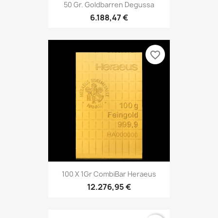
50 Gr. Goldbarren Degussa
6.188,47 €
favorite_border
100 X 1Gr CombiBar Heraeus
12.276,95 €