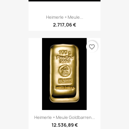
Heimerle + Meule...
2.717,06 €
favorite_border
Heimerle + Meule Goldbarren...
12.536,89 €