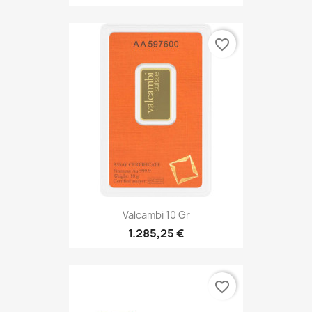
favorite_border
Valcambi 10 Gr
1.285,25 €
favorite_border