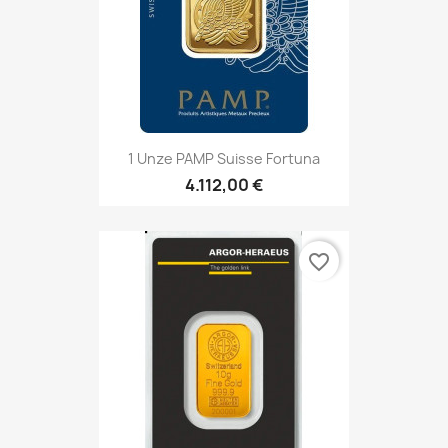
1 Unze PAMP Suisse Fortuna
4.112,00 €
favorite_border