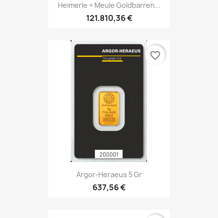
Heimerle + Meule Goldbarren...
121.810,36 €
favorite_border
Argor-Heraeus 5 Gr
637,56 €